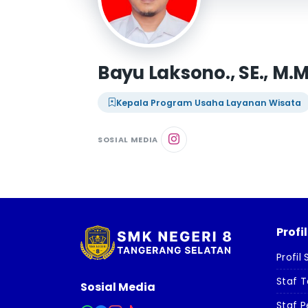
Bayu Laksono., SE., M.M
Kepala Program Usaha Layanan Wisata
SOSIAL MEDIA
Profi
Profil
Staf 
Sosial Media
Staf P