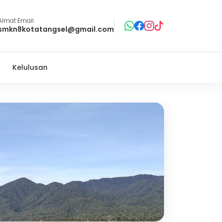
Almat Email
smkn8kotatangsel@gmail.com
Kelulusan