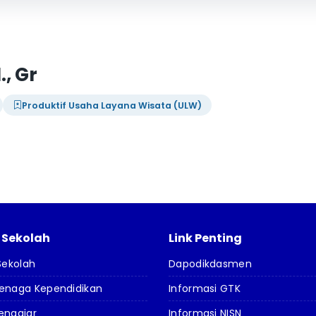
., Gr
Produktif Usaha Layana Wisata (ULW)
l Sekolah
Link Penting
 Sekolah
Dapodikdasmen
Tenaga Kependidikan
Informasi GTK
engajar
Informasi NISN