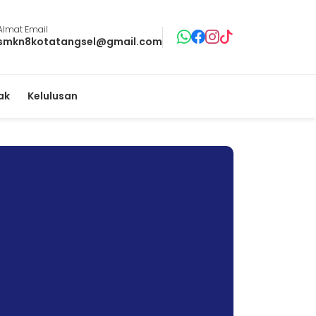
Almat Email
smkn8kotatangsel@gmail.com
ak
Kelulusan