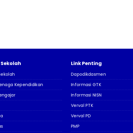
l Sekolah
Link Penting
 Sekolah
Dapodikdasmen
Tenaga Kependidikan
Informasi GTK
engajar
Informasi NISN
Verval PTK
da
Verval PD
as
PMP