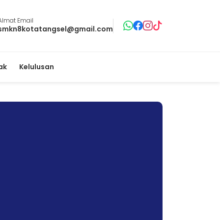
Almat Email
smkn8kotatangsel@gmail.com
ak
Kelulusan