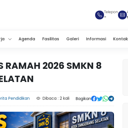
Telepon
-
rja
Agenda
Fasilitas
Galeri
Informasi
Kontak
S RAMAH 2026 SMKN 8
ELATAN
rita Pendidikan
Dibaca : 2 kali
Bagikan