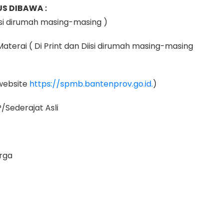
S DIBAWA :
iisi dirumah masing-masing )
Materai ( Di Print dan Diisi dirumah masing-masing
 website
https://spmb.bantenprov.go.id.
)
/Sederajat Asli
arga