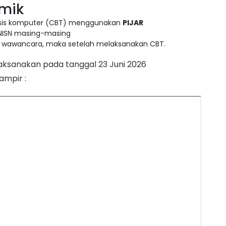
emik
asis komputer (CBT) menggunakan
PIJAR
 NISN masing-masing
es wawancara, maka setelah melaksanakan CBT.
aksanakan pada tanggal 23 Juni 2026
ampir :